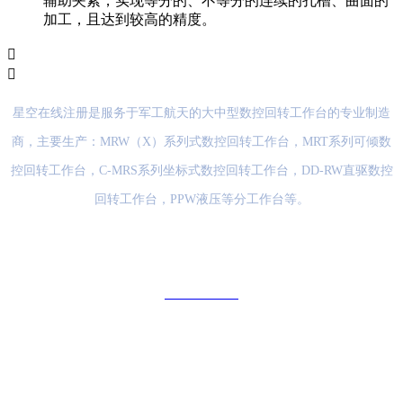
辅助夹紧，实现等分的、不等分的连续的孔槽、曲面的
加工，且达到较高的精度。


星空在线注册是服务于军工航天的大中型数控回转工作台的专业制造
商，主要生产：MRW（X）系列式数控回转工作台，MRT系列可倾数
控回转工作台，C-MRS系列坐标式数控回转工作台，DD-RW直驱数控
回转工作台，PPW液压等分工作台等。
电 话
0535-6908259
地 址
山东省烟台市福山区金山路126号